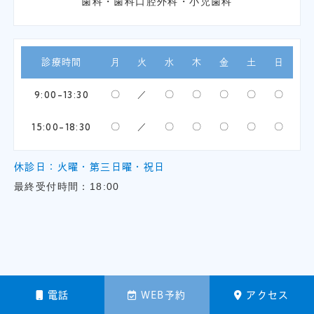
歯科・歯科口腔外科・小児歯科
診療時間
月
火
水
木
金
土
日
9:00-13:30
〇
／
〇
〇
〇
〇
〇
15:00-18:30
〇
／
〇
〇
〇
〇
〇
休診日：火曜・第三日曜・祝日
最終受付時間：18:00
電話
WEB予約
アクセス