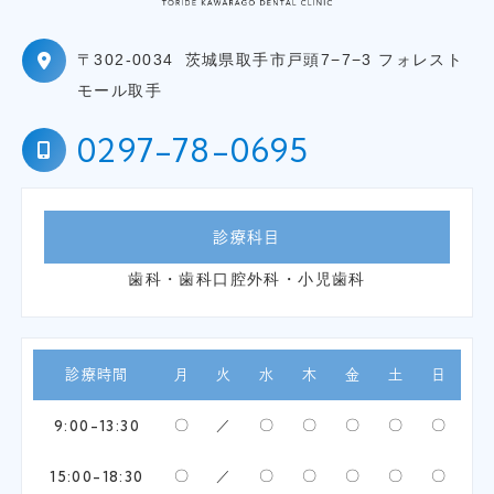
〒302-0034
茨城県取手市戸頭7−7−3 フォレスト
モール取手
0297-78-0695
診療科目
歯科・歯科口腔外科・小児歯科
診療時間
月
火
水
木
金
土
日
9:00-13:30
〇
／
〇
〇
〇
〇
〇
15:00-18:30
〇
／
〇
〇
〇
〇
〇