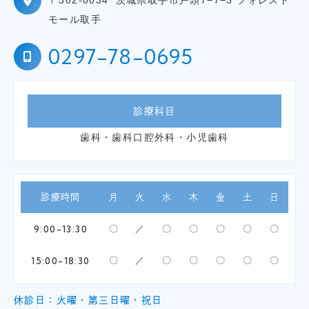
モール取手
0297-78-0695
診療科目
歯科・歯科口腔外科・小児歯科
診療時間
月
火
水
木
金
土
日
9:00-13:30
〇
／
〇
〇
〇
〇
〇
15:00-18:30
〇
／
〇
〇
〇
〇
〇
休診日：火曜・第三日曜・祝日