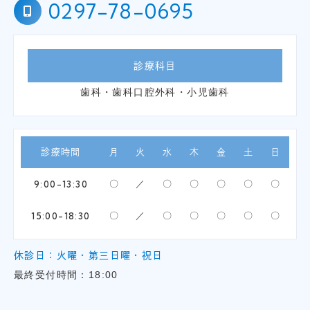
0297-78-0695
診療科目
歯科・歯科口腔外科・小児歯科
診療時間
月
火
水
木
金
土
日
9:00-13:30
〇
／
〇
〇
〇
〇
〇
15:00-18:30
〇
／
〇
〇
〇
〇
〇
休診日：火曜・第三日曜・祝日
最終受付時間：18:00