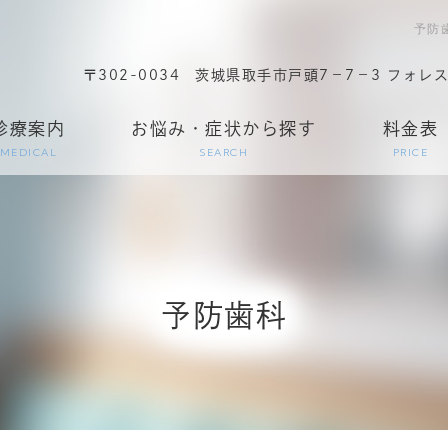
予防
〒302-0034
茨城県取手市戸頭7−7−3 フォレ
診療案内
お悩み・症状から探す
料金表
MEDICAL
SEARCH
PRICE
予防歯科