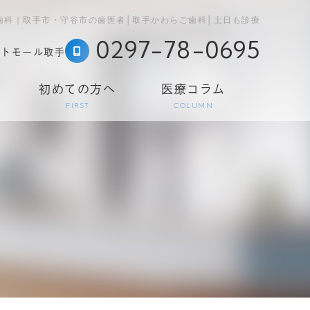
歯科｜取手市・守谷市の歯医者│取手かわらご歯科│土日も診療
0297-78-0695
ストモール取手
初めての方へ
医療コラム
FIRST
COLUMN