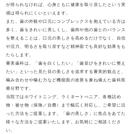
が得られなければ、心身ともに健康を取り戻したという実
感は得られにくいといえます。
また、歯の外観や口元にコンプレックスを抱えている方は
多く、歯をきれいに美しくし、歯肉や他の歯とのバランス
を整えることは、口元の美しさを高めるだけでなく、自信
や活力、明るさを取り戻すなど精神面でも良好な効果をも
たらします。
審美歯科は、「歯を白くしたい」「歯並びをきれいに整え
たい」といった見た目の美しさを追求する審美的観点と、
噛み合わせや噛む力など機能面の改善を兼ね備えた歯科医
療分野です。
当院ではホワイトニング、ラミネートべニア、各種詰め
物・被せ物（保険／自費）まで幅広く対応し、ご希望に沿
った方法をご提案します。「歯の美しさ」に焦点をあてた
様々な方法をご提案いたします。お気軽にご相談くださ
い。