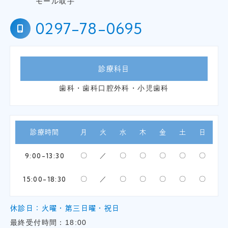
モール取手
0297-78-0695
診療科目
歯科・歯科口腔外科・小児歯科
診療時間
月
火
水
木
金
土
日
9:00-13:30
〇
／
〇
〇
〇
〇
〇
15:00-18:30
〇
／
〇
〇
〇
〇
〇
休診日：火曜・第三日曜・祝日
最終受付時間：18:00