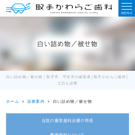
MENU
白い詰め物／被せ物
白い詰め物／被せ物｜取手市・守谷市の歯医者│取手かわらご歯科│
土日も診療
ホーム
診療案内
白い詰め物／被せ物
当院の審美歯科治療の特長